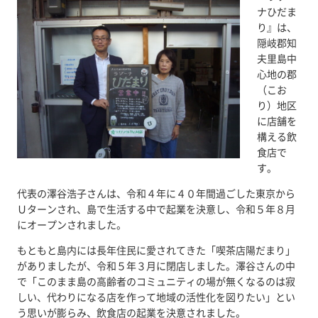
ナひだま
り』は、
隠岐郡知
夫里島中
心地の郡
（こお
り）地区
に店舗を
構える飲
食店で
す。
代表の澤谷浩子さんは、令和４年に４０年間過ごした東京から
Ｕターンされ、島で生活する中で起業を決意し、令和５年８月
にオープンされました。
もともと島内には長年住民に愛されてきた「喫茶店陽だまり」
がありましたが、令和５年３月に閉店しました。澤谷さんの中
で「このまま島の高齢者のコミュニティの場が無くなるのは寂
しい、代わりになる店を作って地域の活性化を図りたい」とい
う思いが膨らみ、飲食店の起業を決意されました。