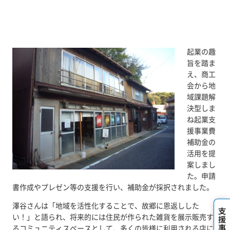
起業の趣
旨を踏ま
え、商工
会から地
域課題解
決型しま
ね起業支
援事業費
補助金の
活用を提
案しまし
た。申請
書作成やプレゼン等の支援を行い、補助金が採択されました。
澤谷さんは「地域を活性化することで、故郷に恩返しした
い！」と語られ、将来的には住民が作られた雑貨を展示販売す
るコミュニティスペースとして、多くの皆様に利用される店に